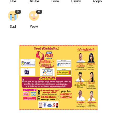
Like
Dislike
Love
Funny
Angry
0
0
Sad
Wow