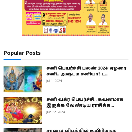
Popular Posts
சனி பெயர்ச்சி பலன் 2024: ஏழரை
சனி.. அஷ்டம சனியா? ட...
Jul 1, 2024
சனி வக்ர பெயர்ச்சி.. கவனமாக
இருக்க வேண்டிய ராசிக்க...
Jun 22, 2024
சாலை விபத்தில் உயிரிழந்த