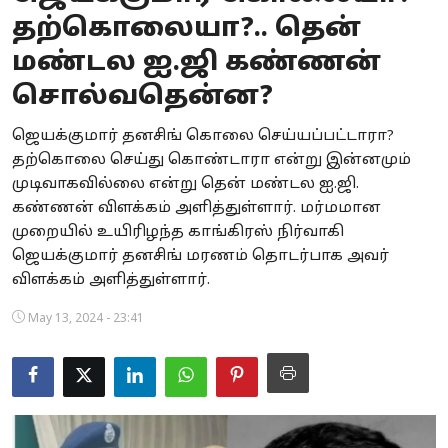
தற்கொலையா?.. தென்
Business
மண்டல ஐ.ஜி கண்ணன்
Crime
சொல்வதென்ன?
Tamilnadu
ஜெயக்குமார் தனசிங் கொலை செய்யப்பட்டாரா?
தற்கொலை செய்து கொண்டாரா என்று இன்னமும்
National
முடிவாகவில்லை என்று தென் மண்டல ஐ.ஜி.
World
கண்ணன் விளக்கம் அளித்துள்ளார். மர்மமான
முறையில் உயிரிழந்த காங்கிரஸ் நிர்வாகி
Astrology
ஜெயக்குமார் தனசிங் மரணம் தொடர்பாக அவர்
விளக்கம் அளித்துள்ளார்.
Spirituality
May 13, 2024 - 23:41
Weather
Politics