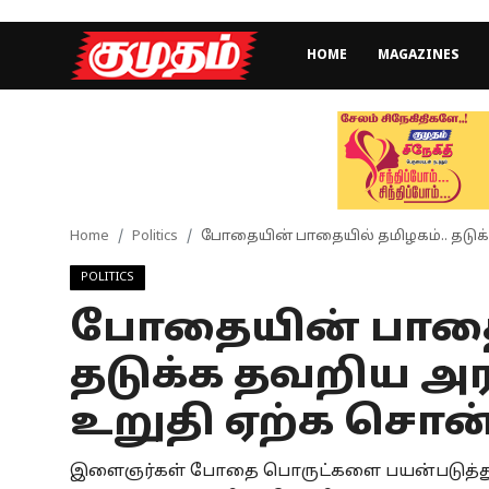
HOME
MAGAZINES
Home
Magazines
Games
Home
Politics
போதையின் பாதையில் தமிழகம்.. தடுக்க
POLITICS
Cinema
போதையின் பாதைய
Videos
தடுக்க தவறிய அரசு.
Health
உறுதி ஏற்க சொன
Sports
இளைஞர்கள் போதை பொருட்களை பயன்படுத்துவதை
Special Story