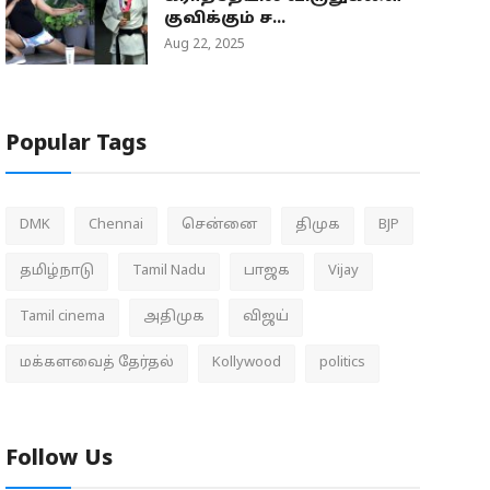
குவிக்கும் ச...
Aug 22, 2025
Popular Tags
DMK
Chennai
சென்னை
திமுக
BJP
தமிழ்நாடு
Tamil Nadu
பாஜக
Vijay
Tamil cinema
அதிமுக
விஜய்
மக்களவைத் தேர்தல்
Kollywood
politics
Follow Us