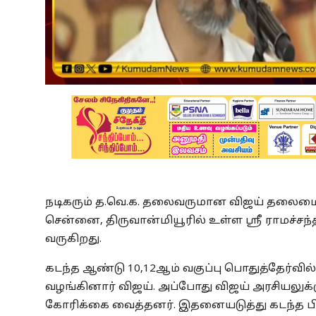
நடிகரும் த.வெ.க. தலைவருமான விஜய் தலைமையி
சென்னை, திருவான்மியூரில் உள்ள ஸ்ரீ ராமச்ச
வருகிறது.
கடந்த ஆண்டு 10,12ஆம் வகுப்பு பொதுத்தேர்வில
வழங்கினார் விஜய். அப்போது விஜய் அரசியலு
கோரிக்கை வைத்தனர். இதனையடுத்து கடந்த பிப