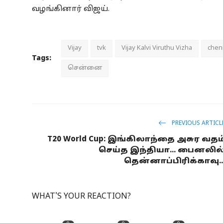
வழங்கினார் விஜய்.
Vijay
tvk
Vijay Kalvi Viruthu Vizha
chen
Tags:
சென்னை
PREVIOUS ARTICL
T20 World Cup: இங்கிலாந்தை அசுர வதம
செய்த இந்தியா... பைனலில
தென்னாப்பிரிக்காவு..
WHAT'S YOUR REACTION?