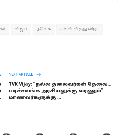
nai
விஜய்
தவெக
கல்வி விருது விழா
E
NEXT ARTICLE
்
TVK Vijay: “நல்ல தலைவர்கள் தேவை...
்
படிச்சவங்க அரசியலுக்கு வரணும்”
.
மாணவர்களுக்கு ...