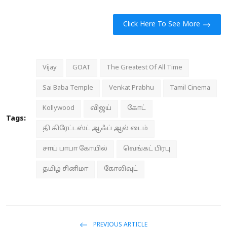
Click Here To See More
Vijay
GOAT
The Greatest Of All Time
Sai Baba Temple
Venkat Prabhu
Tamil Cinema
Kollywood
விஜய்
கோட்
Tags:
தி கிரேட்டஸ்ட் ஆஃப் ஆல் டைம்
சாய் பாபா கோயில்
வெங்கட் பிரபு
தமிழ் சினிமா
கோலிவுட்
PREVIOUS ARTICLE