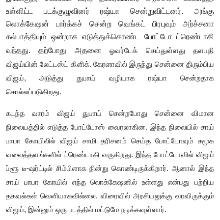
உள்ளிட்ட படக்குழுவினர் ரஷ்யா சென்றுவிட்டனர். அங்கு
லொக்கேஷன் பார்க்கச் சென்ற வெங்கட் பிரபுவும் அர்ச்சனா
கல்பாத்தியும் ஒன்றாக எடுத்துக்கொண்ட போட்டோ ட்ரெண்டாகி
வந்தது. தற்போது அதனை
ஓவர்டேக் செய்துள்ளது தளபதி
விஜய்யின் லேட்டஸ்ட் கிளிக். கேரளாவில் இருந்து சென்னை திரும்பிய
விஜய், அடுத்து துபாய் வழியாக ரஷ்யா சென்றதாக
சொல்லப்படுகிறது.
கடந்த வாரம் விஜய் துபாய் சென்றபோது சென்னை விமான
நிலையத்தில் எடுத்த போட்டோஸ் வைரலாகின. இந்த நிலையில் சாய்
பாபா கோயிலில் விஜய் சாமி தரிசனம் செய்த போட்டோவும் சமூக
வலைத்தளங்களில் ட்ரெண்டாகி வருகிறது. இந்த போட்டோவில் விஜய்
ப்ளூ டீ-ஷர்ட்டில் சிம்பிளாக நின்று கொண்டிருக்கிறார். ஆனால் இந்த
சாய் பாபா கோயில் எந்த லொக்கேஷனில் உள்ளது என்பது பற்றிய
தகவல்கள் வெளியாகவில்லை. விரைவில் அரசியலுக்கு வரவிருக்கும்
விஜய், இன்னும் ஒரு படத்தில் மட்டுமே நடிக்கவுள்ளார்.