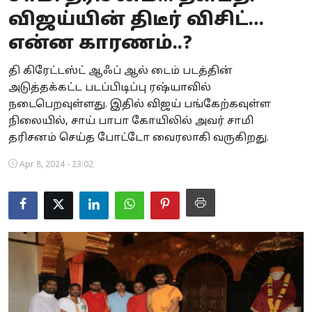
விஜய்யின் திடீர் விசிட்…
Business
என்ன காரணம்..?
Crime
தி கிரேட்டஸ்ட் ஆஃப் ஆல் டைம் படத்தின்
Tamilnadu
அடுத்தக்கட்ட படப்பிடிப்பு ரஷ்யாவில்
நடைபெறவுள்ளது. இதில் விஜய் பங்கேற்கவுள்ள
National
நிலையில், சாய் பாபா கோயிலில் அவர் சாமி
தரிசனம் செய்த போட்டோ வைரலாகி வருகிறது.
World
Apr 8, 2024 - 23:02
Astrology
Spirituality
Weather
Politics