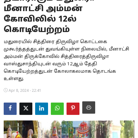
மீனாட்சி அம்மன்
Business
கோவிலில் 12ல்
Crime
கொடியேற்றம்
Tamilnadu
மதுரையில் சித்திரை திருவிழா கொட்டகை
முகூர்த்தத்துடன் துவங்கியுள்ள நிலையில், மீனாட்சி
National
அம்மன் திருக்கோவில் சித்திரைத்திருவிழா
World
வாஸ்துசாந்தியுடன் வரும் 12ஆம் தேதி
கொடியேற்றத்துடன் கோலாகலமாக தொடங்க
Astrology
உள்ளது.
Spirituality
Apr 8, 2024 - 22:41
Weather
Politics