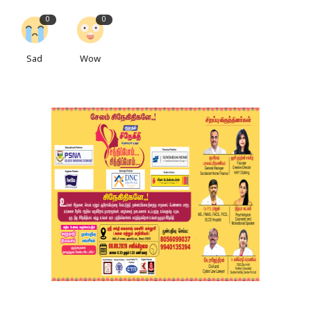
0
0
Sad
Wow