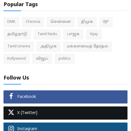
Popular Tags
DMK
Chennai
சென்னை
திமுக
BJP
தமிழ்நாடு
Tamil Nadu
பாஜக
Vijay
Tamil cinema
அதிமுக
மக்களவைத் தேர்தல்
Kollywood
விஜய்
politics
Follow Us
Facebook
X (Twitter)
Instagram