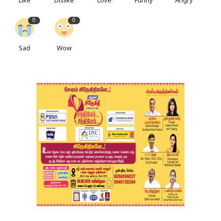
Like
Dislike
Love
Funny
Angry
0
0
Sad
Wow