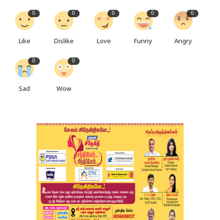
0
0
0
0
0
Like
Dislike
Love
Funny
Angry
0
0
Sad
Wow