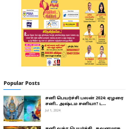
Popular Posts
சனி பெயர்ச்சி பலன் 2024: ஏழரை
சனி.. அஷ்டம சனியா? ட...
Jul 1, 2024
சனி வக்ர பெயர்ச்சி.. கவனமாக