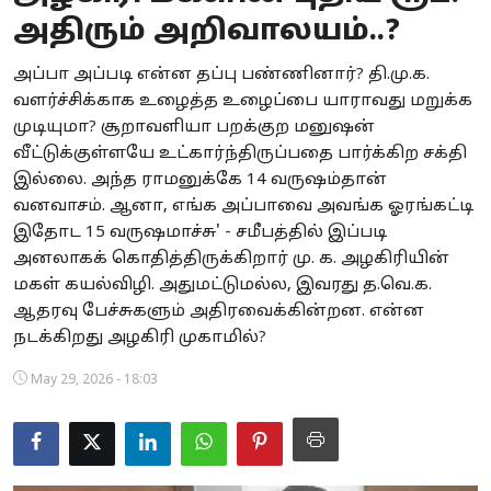
அதிரும் அறிவாலயம்..?
Business
அப்பா அப்படி என்ன தப்பு பண்ணினார்? தி.மு.க.
Crime
வளர்ச்சிக்காக உழைத்த உழைப்பை யாராவது மறுக்க
முடியுமா? சூறாவளியா பறக்குற மனுஷன்
Tamilnadu
வீட்டுக்குள்ளயே உட்கார்ந்திருப்பதை பார்க்கிற சக்தி
National
இல்லை. அந்த ராமனுக்கே 14 வருஷம்தான்
வனவாசம். ஆனா, எங்க அப்பாவை அவங்க ஓரங்கட்டி
World
இதோட 15 வருஷமாச்சு' - சமீபத்தில் இப்படி
அனலாகக் கொதித்திருக்கிறார் மு. க. அழகிரியின்
Astrology
மகள் கயல்விழி. அதுமட்டுமல்ல, இவரது த.வெ.க.
ஆதரவு பேச்சுகளும் அதிரவைக்கின்றன. என்ன
Spirituality
நடக்கிறது அழகிரி முகாமில்?
Weather
May 29, 2026 - 18:03
Politics