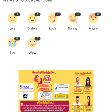
WHAT'S YOUR REACTION?
1
1
0
0
0
Like
Dislike
Love
Funny
Angry
0
0
Sad
Wow