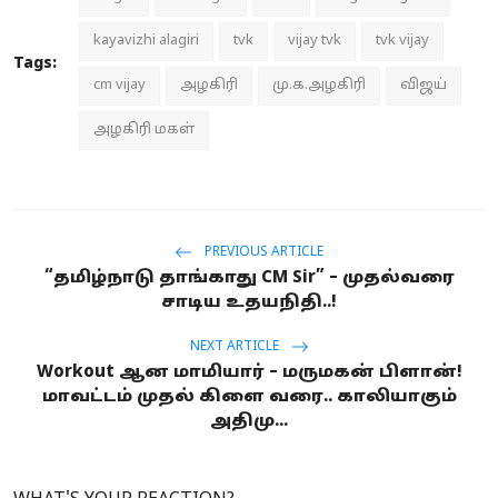
kayavizhi alagiri
tvk
vijay tvk
tvk vijay
Tags:
cm vijay
அழகிரி
மு.க.அழகிரி
விஜய்
அழகிரி மகள்
PREVIOUS ARTICLE
“தமிழ்நாடு தாங்காது CM Sir” – முதல்வரை
சாடிய உதயநிதி..!
NEXT ARTICLE
Workout ஆன மாமியார் – மருமகன் பிளான்!
மாவட்டம் முதல் கிளை வரை.. காலியாகும்
அதிமு...