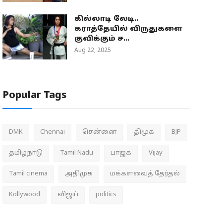
கில்லாடி லேடி..
கராத்தேயில் விருதுகளை
குவிக்கும் ச...
Aug 22, 2025
Popular Tags
DMK
Chennai
சென்னை
திமுக
BJP
தமிழ்நாடு
Tamil Nadu
பாஜக
Vijay
Tamil cinema
அதிமுக
மக்களவைத் தேர்தல்
Kollywood
விஜய்
politics