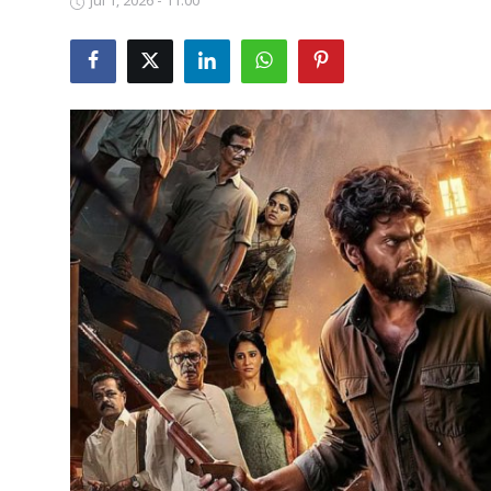
Jul 1, 2026 - 11:00
Business
Crime
Tamilnadu
National
World
Astrology
Spirituality
Weather
Politics