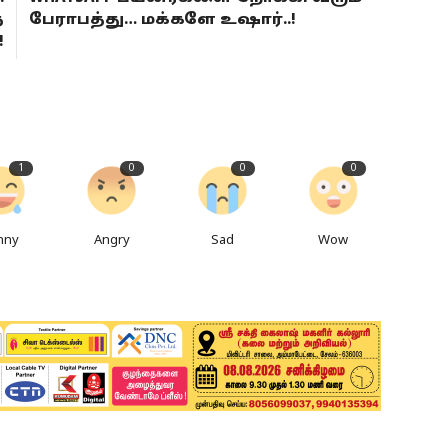
த
பேராபத்து… மக்களே உஷார்..!
!
1
0
0
0
nny
Angry
Sad
Wow