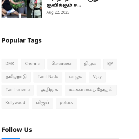
குவிக்கும் ச...
Aug 22, 2025
Popular Tags
DMK
Chennai
சென்னை
திமுக
BJP
தமிழ்நாடு
Tamil Nadu
பாஜக
Vijay
Tamil cinema
அதிமுக
மக்களவைத் தேர்தல்
Kollywood
விஜய்
politics
Follow Us