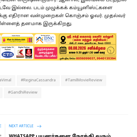
் ஜியென் கிருஷ்ணகுமார். ஆனால், இலங்கை படத்தில்
்டவே இல்லை. படம் முழுக்கக் கம்யூனிஸ்ட்களை
ளுக்கு எதிரான வன்முறைகள் கொஞ்சம் ஓவர். முதல்வர்
பிள்ளைத் தனமாக இருக்கிறது.
laVimal
#ReginaCassandra
#TamilMovieReview
#GandhiReview
E
NEXT ARTICLE
:
WHATSAPP பயனர்களை நோக்கி வரும்