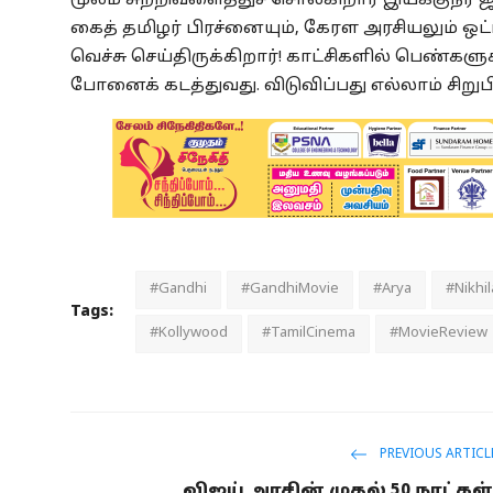
மூலம் சுற்றிவளைத்துச் சொல்கிறார் இயக்குநர
கைத் தமிழர் பிரச்னையும், கேரள அரசியலும் ஒட
வெச்சு செய்திருக்கிறார்! காட்சிகளில் பெண்க
போனைக் கடத்துவது. விடுவிப்பது எல்லாம் சிறு
#Gandhi
#GandhiMovie
#Arya
#Nikhi
Tags:
#Kollywood
#TamilCinema
#MovieReview
PREVIOUS ARTICL
விஜய் அரசின் முதல் 50 நாட்கள்