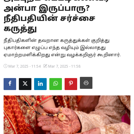
அன்பா இருப்பாரு?
Business
நீதிபதியின் சர்ச்சை
Crime
கருத்து
Tamilnadu
நீதிபதிகளின் தவறான கருத்துக்கள் குறித்து
புகார்களை எழுப்ப எந்த வழியும் இல்லாதது
National
ஏமாற்றமளிக்கிறது என்று வழக்கறிஞர் கூறினார்.
World
Mar 7, 2025 - 11:54
Mar 7, 2025 - 11:58
Astrology
Spirituality
Weather
Politics