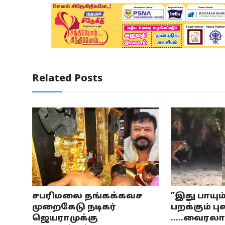
Related Posts
சபரிமலை தங்கக்கவச
”இது பாயும
முறைகேடு நடிகர்
பறக்கும் பு
ஜெயராமுக்கு
.....வைரலாக