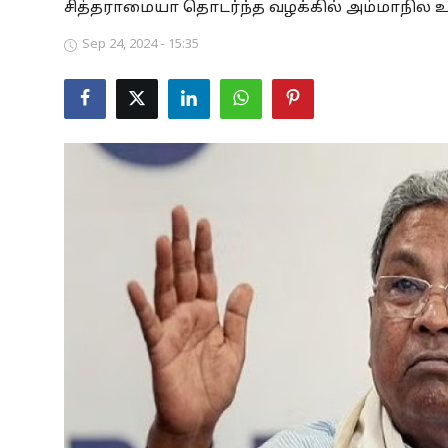
சித்தராமையா தொடர்ந்த வழக்கில் அம்மாநில உயர
Business
Sep 24, 2024 - 15:35
Crime
Tamilnadu
National
World
Astrology
Spirituality
Weather
Politics