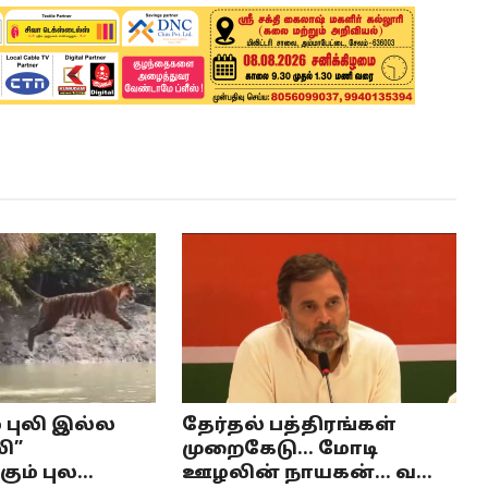
் புலி இல்ல
தேர்தல் பத்திரங்கள்
லி”
முறைகேடு... மோடி
ும் புல...
ஊழலின் நாயகன்... வ...