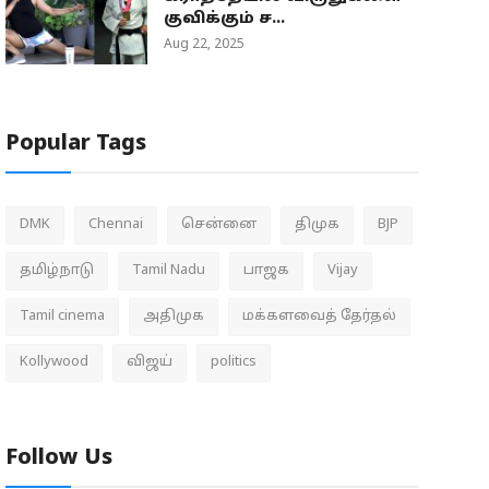
குவிக்கும் ச...
Aug 22, 2025
Popular Tags
DMK
Chennai
சென்னை
திமுக
BJP
தமிழ்நாடு
Tamil Nadu
பாஜக
Vijay
Tamil cinema
அதிமுக
மக்களவைத் தேர்தல்
Kollywood
விஜய்
politics
Follow Us