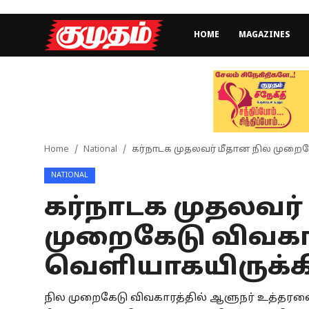
HOME
MAGAZINES
Home
Magazines
Games
Home
National
கர்நாடக முதலவர் மீதான நில முறைகேட
NATIONAL
Cinema
கர்நாடக முதலவர்
Videos
முறைகேடு விவகா
Health
வெளியாகயிருக்கிற
Sports
நில முறைகேடு விவகாரத்தில் ஆளுநர் உத்தரவை
Special Story