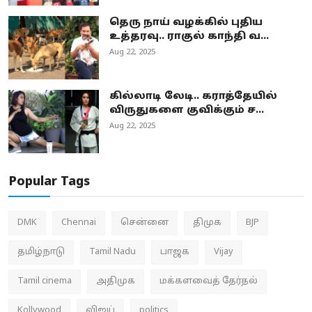
தெரு நாய் வழக்கில் புதிய
உத்தரவு.. ராகுல் காந்தி வ...
Aug 22, 2025
கில்லாடி லேடி.. கராத்தேயில்
விருதுகளை குவிக்கும் ச...
Aug 22, 2025
Popular Tags
DMK
Chennai
சென்னை
திமுக
BJP
தமிழ்நாடு
Tamil Nadu
பாஜக
Vijay
Tamil cinema
அதிமுக
மக்களவைத் தேர்தல்
Kollywood
விஜய்
politics