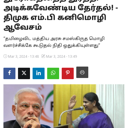
அடிக்கவேண்டிய தேர்தல்! -
Business
திமுக எம்.பி கனிமொழி
Crime
ஆவேசம்
Tamilnadu
“தமிழைவிட மத்திய அரசு சமஸ்கிருத மொழி
வளர்ச்சிக்கே கூடுதல் நிதி ஒதுக்கியுள்ளது”
National
Mar 3, 2024 - 13:48
Mar 3, 2024 - 13:49
World
Astrology
Spirituality
Weather
Politics