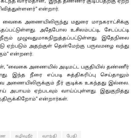
கடந்த வாரம்தான், 'இந்த தண்ணீர் குடிப்பதற்கு ஏற்ற
ித்துள்ளனர்" என்றார்.
து வைகை அணையிலிருந்து மதுரை மாநகராட்சிக்கு
த்தப்பட்டுள்ளது. அதேபோல உசிலம்பட்டி, சேடப்பட்டி
ட நீரும் முழுவதுமாகநிறுத்தப்பட்டுள்ளது. இதேநிலை
ப்பாடு ஏற்படும் அதற்குள் தென்மேற்கு பருவமழை வந்து
ும்" என்றனர்.
ிகள், "வைகை அணையில் அடிமட்ட பகுதியில் தண்ணீர்
ு. இந்த நீரை எப்படி சுத்திகரிப்பு செய்தாலும்
ே அணையிலிருக்கும் நீர் குடிக்க உகந்தது இல்லை.
 அபாயம் ஏற்படவும் வாய்ப்புள்ளது. இதுகுறித்து
திருக்கிறோம்" என்றார்கள்.
ணை
கழிவுநீர்
வாந்தி
பேதி