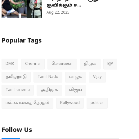
குவிக்கும் ச...
Aug 22, 2025
Popular Tags
DMK
Chennai
சென்னை
திமுக
BJP
தமிழ்நாடு
Tamil Nadu
பாஜக
Vijay
Tamil cinema
அதிமுக
விஜய்
மக்களவைத் தேர்தல்
Kollywood
politics
Follow Us