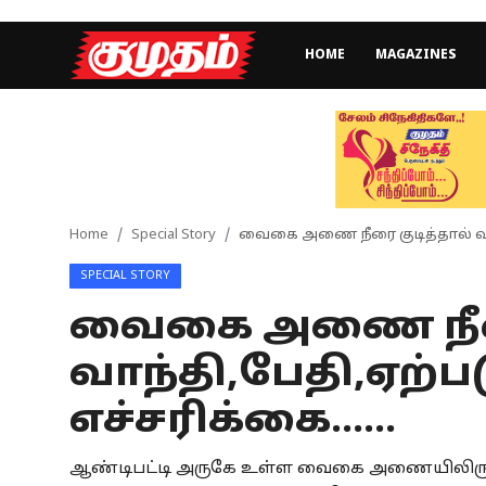
HOME
MAGAZINES
Home
Magazines
Games
Home
Special Story
வைகை அணை நீரை குடித்தால் வாந்தி
SPECIAL STORY
Cinema
வைகை அணை நீரை
Videos
வாந்தி,பேதி,ஏற்படு
Health
எச்சரிக்கை......
Sports
ஆண்டிபட்டி அருகே உள்ள வைகை அணையிலிருந்த
Special Story