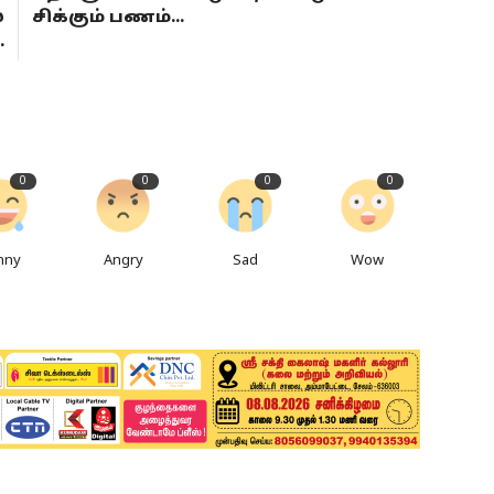
்
சிக்கும் பணம்...
.
0
0
0
0
nny
Angry
Sad
Wow