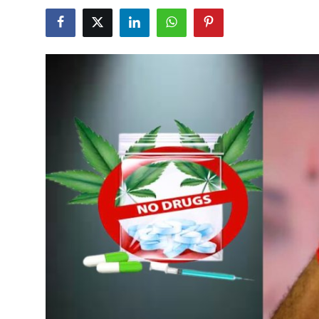
Business
Crime
Tamilnadu
National
World
Astrology
Spirituality
Weather
Politics