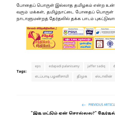
போதைப் பொருள் இல்லாத தமிழகம் என்ற உன்ன
வரும் மக்கள், தமிழ்நாட்டை போதைப் பொருள் 
நாடாளுமன்றத் தேர்தலில் தக்க பாடம் புகட்டுவார
eps
edapadi palanisamy
jaffer sadiq
Tags:
எடப்பாடி பழனிசாமி
திமுக
ஸ்டாலின்
PREVIOUS ARTICL
"இத மட்டும் ஏன் சொல்லல?" தேர்தல