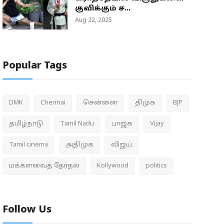
குவிக்கும் ச...
Aug 22, 2025
Popular Tags
DMK
Chennai
சென்னை
திமுக
BJP
தமிழ்நாடு
Tamil Nadu
பாஜக
Vijay
Tamil cinema
அதிமுக
விஜய்
மக்களவைத் தேர்தல்
Kollywood
politics
Follow Us