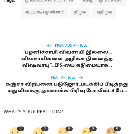
Tags:
முதலமைச்சர் ஸ்டாலின்
தமிழ்நாடு அரசியல்
எடப்பாடி பழனிசாமி
திமுக
அதிமுக
PREVIOUS ARTICLE
"பழனிச்சாமி விவசாயி இல்லை...
விவசாயிகளை அழிக்க நினைத்த
விஷவாயு"..EPS-யை கடுமையாக...
NEXT ARTICLE
கஞ்சா விற்பனை படுஜோர்..மடக்கிப் பிடித்தது
மதுவிலக்கு அமலாக்க பிரிவு போலீஸ்..4 பே...
WHAT'S YOUR REACTION?
0
0
0
0
0