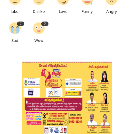
Like
Dislike
Love
Funny
Angry
0
0
Sad
Wow