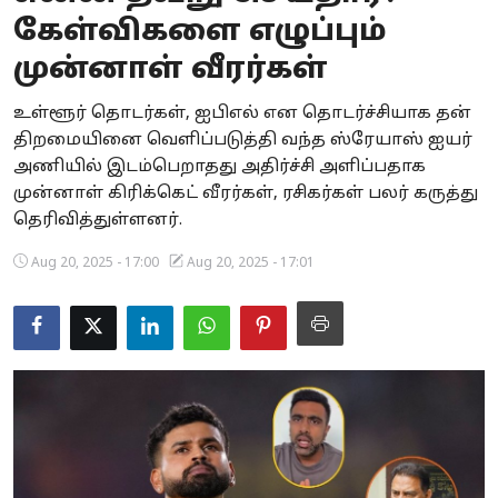
கேள்விகளை எழுப்பும்
Business
முன்னாள் வீரர்கள்
Crime
உள்ளூர் தொடர்கள், ஐபிஎல் என தொடர்ச்சியாக தன்
Tamilnadu
திறமையினை வெளிப்படுத்தி வந்த ஸ்ரேயாஸ் ஐயர்
அணியில் இடம்பெறாதது அதிர்ச்சி அளிப்பதாக
National
முன்னாள் கிரிக்கெட் வீரர்கள், ரசிகர்கள் பலர் கருத்து
தெரிவித்துள்ளனர்.
World
Aug 20, 2025 - 17:00
Aug 20, 2025 - 17:01
Astrology
Spirituality
Weather
Politics