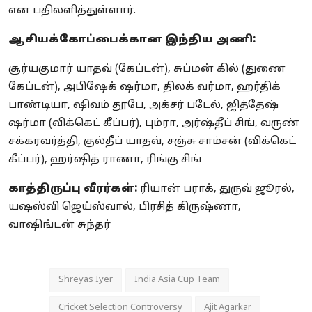
என பதிலளித்துள்ளார்.
ஆசியக்கோப்பைக்கான இந்திய அணி:
சூர்யகுமார் யாதவ் (கேப்டன்), சுப்மன் கில் (துணை
கேப்டன்), அபிஷேக் ஷர்மா, திலக் வர்மா, ஹர்திக்
பாண்டியா, ஷிவம் தூபே, அக்சர் படேல், ஜித்தேஷ்
ஷர்மா (விக்கெட் கீப்பர்), பும்ரா, அர்ஷ்தீப் சிங், வருண்
சக்கரவர்த்தி, குல்தீப் யாதவ், சஞ்சு சாம்சன் (விக்கெட்
கீப்பர்), ஹர்ஷித் ராணா, ரிங்கு சிங்
காத்திருப்பு வீரர்கள்:
ரியான் பராக், துருவ் ஜூரல்,
யஷஸ்வி ஜெய்ஸ்வால், பிரசித் கிருஷ்ணா,
வாஷிங்டன் சுந்தர்
Shreyas Iyer
India Asia Cup Team
Cricket Selection Controversy
Ajit Agarkar