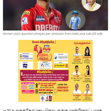
former stars question shreyas iyer omission from india asia cub t20 side
டி20 உலகக்கோப்பை தொடருக்கு முன்னோட்டமாக