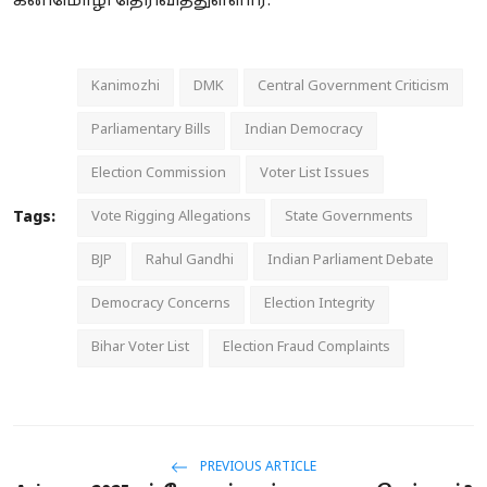
கனிமொழி தெரிவித்துள்ளார்.
Kanimozhi
DMK
Central Government Criticism
Parliamentary Bills
Indian Democracy
Election Commission
Voter List Issues
Tags:
Vote Rigging Allegations
State Governments
BJP
Rahul Gandhi
Indian Parliament Debate
Democracy Concerns
Election Integrity
Bihar Voter List
Election Fraud Complaints
PREVIOUS ARTICLE