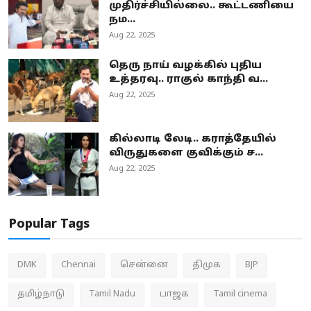
முதிர்ச்சியில்லை.. கூட்டணியை
நம...
Aug 22, 2025
தெரு நாய் வழக்கில் புதிய
உத்தரவு.. ராகுல் காந்தி வ...
Aug 22, 2025
கில்லாடி லேடி.. கராத்தேயில்
விருதுகளை குவிக்கும் ச...
Aug 22, 2025
Popular Tags
DMK
Chennai
சென்னை
திமுக
BJP
தமிழ்நாடு
Tamil Nadu
பாஜக
Tamil cinema