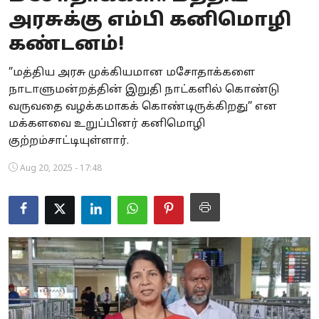
அரசுக்கு எம்பி கனிமொழி
Business
கண்டனம்!
Crime
”மத்திய அரசு முக்கியமான மசோதாக்களை
Tamilnadu
நாடாளுமன்றத்தின் இறுதி நாட்களில் கொண்டு
வருவதை வழக்கமாகக் கொண்டிருக்கிறது” என
National
மக்களவை உறுப்பினர் கனிமொழி
குற்றம்சாட்டியுள்ளார்.
World
Aug 20, 2025 - 17:48
Astrology
Spirituality
Weather
Politics