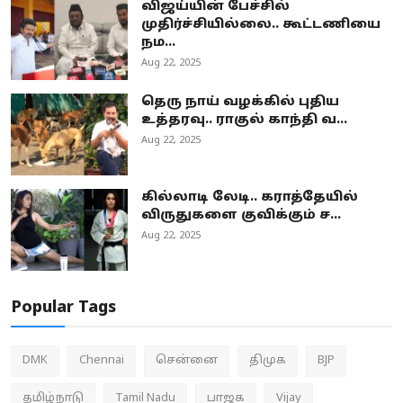
விஜய்யின் பேச்சில்
முதிர்ச்சியில்லை.. கூட்டணியை
நம...
Aug 22, 2025
தெரு நாய் வழக்கில் புதிய
உத்தரவு.. ராகுல் காந்தி வ...
Aug 22, 2025
கில்லாடி லேடி.. கராத்தேயில்
விருதுகளை குவிக்கும் ச...
Aug 22, 2025
Popular Tags
DMK
Chennai
சென்னை
திமுக
BJP
தமிழ்நாடு
Tamil Nadu
பாஜக
Vijay