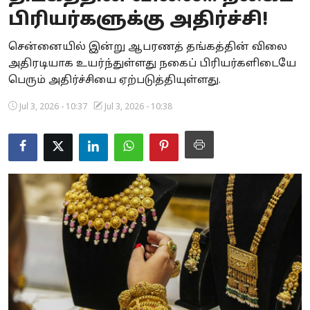
பிரியர்களுக்கு அதிர்ச்சி!
Business
சென்னையில் இன்று ஆபரணத் தங்கத்தின் விலை
Crime
அதிரடியாக உயர்ந்துள்ளது நகைப் பிரியர்களிடையே
பெரும் அதிர்ச்சியை ஏற்படுத்தியுள்ளது.
Tamilnadu
Jul 3, 2026 - 10:37
Jul 3, 2026 - 10:38
National
World
Astrology
Spirituality
Weather
Politics