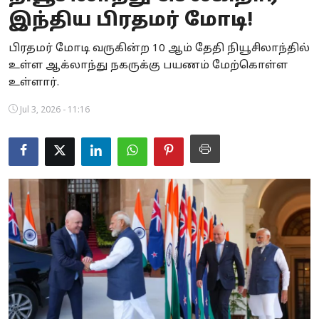
இந்திய பிரதமர் மோடி!
Business
பிரதமர் மோடி வருகின்ற 10 ஆம் தேதி நியூசிலாந்தில்
Crime
உள்ள ஆக்லாந்து நகருக்கு பயணம் மேற்கொள்ள
உள்ளார்.
Tamilnadu
Jul 3, 2026 - 11:16
National
World
Astrology
Spirituality
Weather
Politics