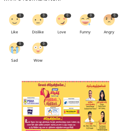
0
0
0
0
0
Like
Dislike
Love
Funny
Angry
0
0
Sad
Wow