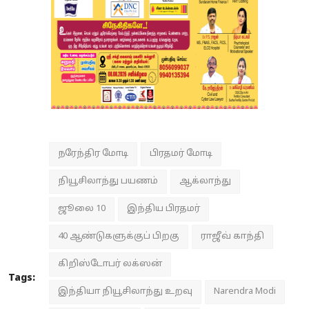
நரேந்திர மோடி
பிரதமர் மோடி
நியூசிலாந்து பயணம்
ஆக்லாந்து
ஜூலை 10
இந்திய பிரதமர்
40 ஆண்டுகளுக்குப் பிறகு
ராஜீவ் காந்தி
கிறிஸ்டோபர் லக்ஸன்
Tags:
இந்தியா நியூசிலாந்து உறவு
Narendra Modi