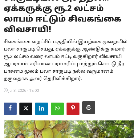
ஏக்கருக்கு ரூ.2 லட்சம்
Business
லாபம் ஈட்டும் சிவகங்கை
Crime
விவசாயி!
Tamilnadu
சிவகங்கை வறட்சிப் பகுதியில் இயற்கை முறையில்
பலா சாகுபடி செய்து, ஏக்கருக்கு ஆண்டுக்கு சுமார்
National
ரூ.2 லட்சம் வரை லாபம் ஈட்டி வருகிறார் விவசாயி
World
ஆப்ரகாம். சரியான பராமரிப்பு மற்றும் சொட்டு நீர்
பாசனம் மூலம் பலா சாகுபடி நல்ல வருமானம்
Astrology
தருவதாக அவர் தெரிவிக்கிறார்.
Spirituality
Jul 3, 2026 - 18:00
Weather
Politics