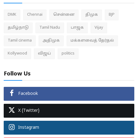
DMK
Chennai
சென்னை
திமுக
BJP
தமிழ்நாடு
Tamil Nadu
பாஜக
Vijay
Tamil cinema
அதிமுக
மக்களவைத் தேர்தல்
Kollywood
விஜய்
politics
Follow Us
Facebook
X (Twitter)
Instagram