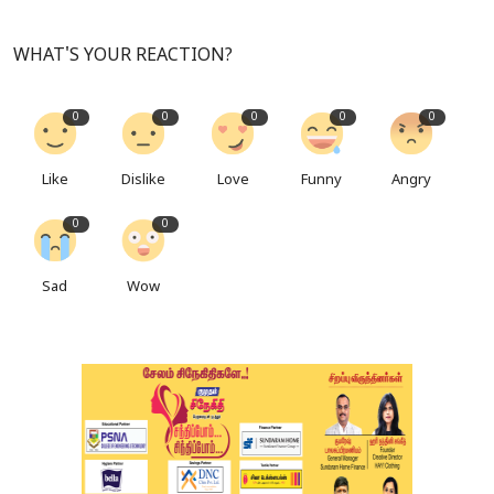
WHAT'S YOUR REACTION?
0
0
0
0
0
Like
Dislike
Love
Funny
Angry
0
0
Sad
Wow