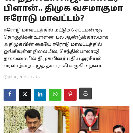
பிளான்.. திமுக வசமாகுமா
Business
ஈரோடு மாவட்டம்?
Crime
ஈரோடு மாவட்டத்தில் மட்டும் 8 சட்டமன்றத்
Tamilnadu
தொகுதிகள் உள்ளன. பல ஆண்டுக்காலமாக
அதிமுகவின் கையே ஈரோடு மாவட்டத்தில்
National
ஓங்கியுள்ள நிலையில், செந்தில்பாலாஜி
தலைமையில் திமுகவினர் புதிய அரசியல்
World
வரலாற்றை எழுத தயாராகி வருகின்றனர்.
Astrology
Jul 30, 2025 - 17:46
Spirituality
Weather
Politics