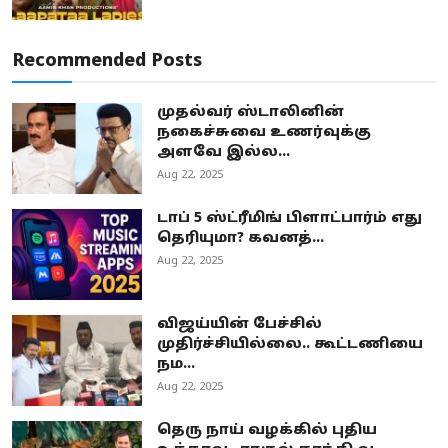
Recommended Posts
முதல்வர் ஸ்டாலினின்
நகைச்சுவை உணர்வுக்கு
அளவே இல்ல...
Aug 22, 2025
டாப் 5 ஸ்ட்ரீமிங் பிளாட்பார்ம் எது
தெரியுமா? கவனத்...
Aug 22, 2025
விஜய்யின் பேச்சில்
முதிர்ச்சியில்லை.. கூட்டணியை
நம...
Aug 22, 2025
தெரு நாய் வழக்கில் புதிய