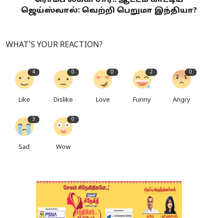
ரொம்ப லக்கி சார்.. ஆட்டம் காட்டிய
ஜெய்ஸ்வால்: வெற்றி பெறுமா இந்தியா?
WHAT'S YOUR REACTION?
4
0
0
2
0
Like
Dislike
Love
Funny
Angry
3
0
Sad
Wow