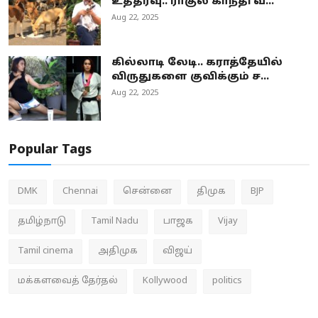
உத்தரவு.. ராகுல் காந்தி வ...
Aug 22, 2025
கில்லாடி லேடி.. கராத்தேயில்
விருதுகளை குவிக்கும் ச...
Aug 22, 2025
Popular Tags
DMK
Chennai
சென்னை
திமுக
BJP
தமிழ்நாடு
Tamil Nadu
பாஜக
Vijay
Tamil cinema
அதிமுக
விஜய்
மக்களவைத் தேர்தல்
Kollywood
politics