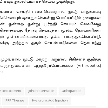
கவும் துல்லியமாகச் செய்ய முடிகிறது.
யமான செய்தி என்னவென்றால், மூட்டு பாதுகாப்பு
சிகிச்சையும் ஒன்றுக்கொன்று போட்டியிடும் முறைகள்
ன் ஒன்றை ஒன்று பூர்த்தி செய்யும் வெவ்வேறு
ிகிச்சையைத் தேர்வு செய்வதன் மூலம், நோயாளிகள்
றும் தன்னம்பிக்கையைத் தக்க வைத்துக்கொண்டு,
ைக்கு அர்த்தம் தரும் செயல்பாடுகளை தொடர்ந்து
 முழங்கால் மூட்டு மாற்று அறுவை சிகிச்சை குறித்த
ுத்துவமனை ஆர்த்ரோபோட்டிக்ஸ் (Arthrobotics)
00
e Replacement
Joint Preservation
Orthopaedics
PRP Therapy
Hyaluronic Acid Injection