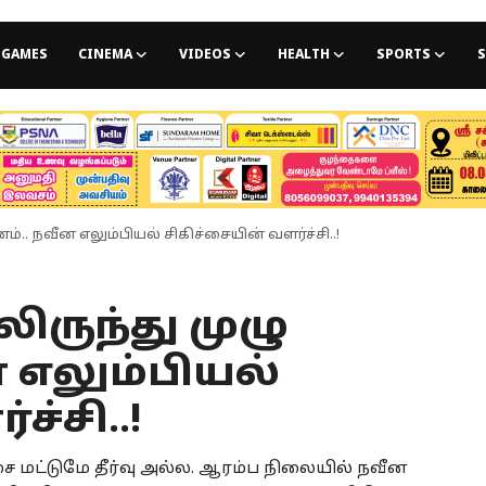
GAMES
CINEMA
VIDEOS
HEALTH
SPORTS
S
்.. நவீன எலும்பியல் சிகிச்சையின் வளர்ச்சி..!
ிருந்து முழு
 எலும்பியல்
ச்சி..!
்சை மட்டுமே தீர்வு அல்ல. ஆரம்ப நிலையில் நவீன