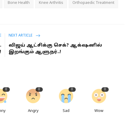
Bone Health
Knee Arthritis
Orthopaedic Treatment
E
NEXT ARTICLE
.
விஜய் ஆட்சிக்கு செக்? ஆக்‌ஷனில்
!
இறங்கும் ஆளுநர்..!
0
0
0
0
nny
Angry
Sad
Wow