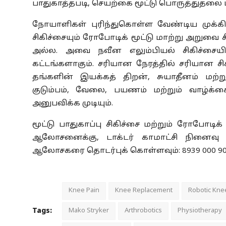
பாதுகாத்தபடி, செயற்கை மூட்டு பொருத்துதலை மி
நோயாளிகள் புரிந்துகொள்ள வேண்டிய முக்கி
சிகிச்சையும் ரோபோடிக் மூட்டு மாற்று அறுவை 
அல்ல. அவை நவீன எலும்பியல் சிகிச்சையி
கட்டங்களாகும். சரியான நேரத்தில் சரியான ச
தங்களின் இயக்கத் திறன், சுயாதீனம் மற்
குடும்பம், வேலை, பயணம் மற்றும் வாழ்க்க
அனுபவிக்க முடியும்.
மூட்டு பாதுகாப்பு சிகிச்சை மற்றும் ரோபோடிக்
ஆலோசனைக்கு, டாக்டர் காமாட்சி நினைவு மர
ஆலோசகரை தொடர்புக் கொள்ளவும்: 8939 000 9
Knee Pain
Knee Replacement
Robotic Kne
Tags:
Mako Stryker
Arthrobotics
Physiotherapy