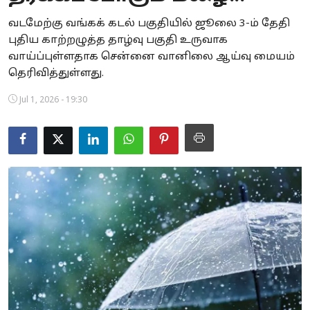
Business
வடமேற்கு வங்கக் கடல் பகுதியில் ஜூலை 3-ம் தேதி
புதிய காற்றழுத்த தாழ்வு பகுதி உருவாக
Crime
வாய்ப்புள்ளதாக சென்னை வானிலை ஆய்வு மையம்
தெரிவித்துள்ளது.
Tamilnadu
Jul 1, 2026 - 19:30
National
World
Astrology
Spirituality
Weather
Politics