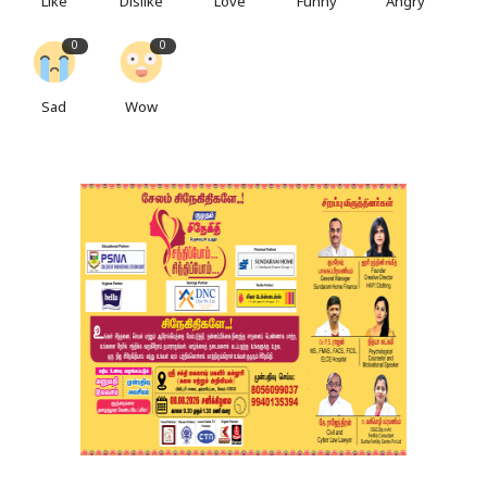
Like
Dislike
Love
Funny
Angry
0
0
Sad
Wow