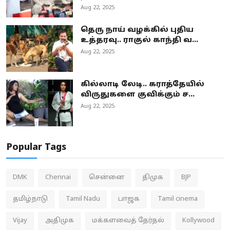
Aug 22, 2025
தெரு நாய் வழக்கில் புதிய
உத்தரவு.. ராகுல் காந்தி வ...
Aug 22, 2025
கில்லாடி லேடி.. கராத்தேயில்
விருதுகளை குவிக்கும் ச...
Aug 22, 2025
Popular Tags
DMK
Chennai
சென்னை
திமுக
BJP
தமிழ்நாடு
Tamil Nadu
பாஜக
Tamil cinema
Vijay
அதிமுக
மக்களவைத் தேர்தல்
Kollywood