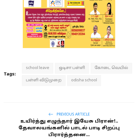
school leave
ஒடிசா பள்ளி
கோடை வெயில்
Tags:
பள்ளி விடுமுறை
odisha school
PREVIOUS ARTICLE
உயிர்த்து எழுந்தார் இயேசு பிரான்!..
தேவாலயங்களில் பாடல் பாடி சிறப்பு
பிரார்த்தனை...