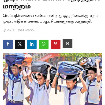
மாற்றம்
Business
வெப்பநிலையை கண்காணித்து சூழ்நிலைக்கு ஏற்ப
Crime
முடிவு எடுக்க மாவட்ட ஆட்சியர்களுக்கு அனுமதி.
Tamilnadu
Mar 31, 2024 - 09:50
National
World
Astrology
Spirituality
Weather
Politics