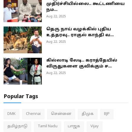
முதிர்ச்சியில்லை.. கூட்டணியை
நம...
Aug 22, 2025
தெரு நாய் வழக்கில் புதிய
உத்தரவு.. ராகுல் காந்தி வ...
Aug 22, 2025
கில்லாடி லேடி.. கராத்தேயில்
விருதுகளை குவிக்கும் ச...
Aug 22, 2025
Popular Tags
DMK
Chennai
சென்னை
திமுக
BJP
தமிழ்நாடு
Tamil Nadu
பாஜக
Vijay