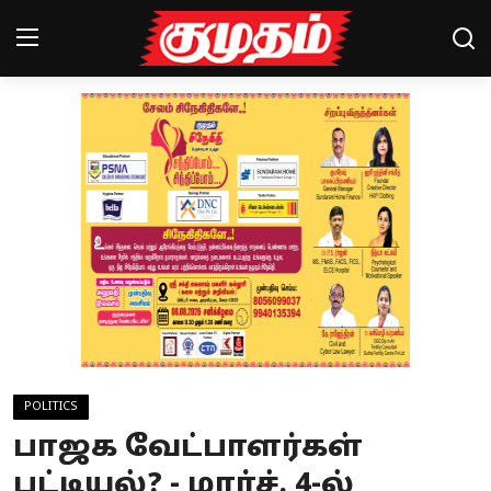
Home
Magazines
Games
Cinema
Videos
Health
POLITICS
Sports
பாஜக வேட்பாளர்கள்
Special Story
பட்டியல்? - மார்ச். 4-ல்