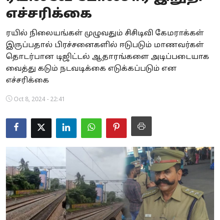
எச்சரிக்கை
Business
ரயில் நிலையங்கள் முழுவதும் சிசிடிவி கேமராக்கள்
Crime
இருப்பதால் பிரச்சனைகளில் ஈடுபடும் மாணவர்கள்
தொடர்பான டிஜிட்டல் ஆதாரங்களை அடிப்படையாக
Tamilnadu
வைத்து கடும் நடவடிக்கை எடுக்கப்படும் என
National
எச்சரிக்கை
Oct 8, 2024 - 22:41
World
Astrology
Spirituality
Weather
Politics