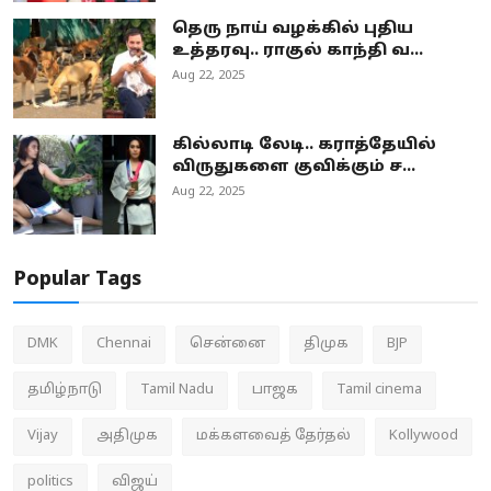
தெரு நாய் வழக்கில் புதிய
உத்தரவு.. ராகுல் காந்தி வ...
Aug 22, 2025
கில்லாடி லேடி.. கராத்தேயில்
விருதுகளை குவிக்கும் ச...
Aug 22, 2025
Popular Tags
DMK
Chennai
சென்னை
திமுக
BJP
தமிழ்நாடு
Tamil Nadu
பாஜக
Tamil cinema
Vijay
அதிமுக
மக்களவைத் தேர்தல்
Kollywood
politics
விஜய்