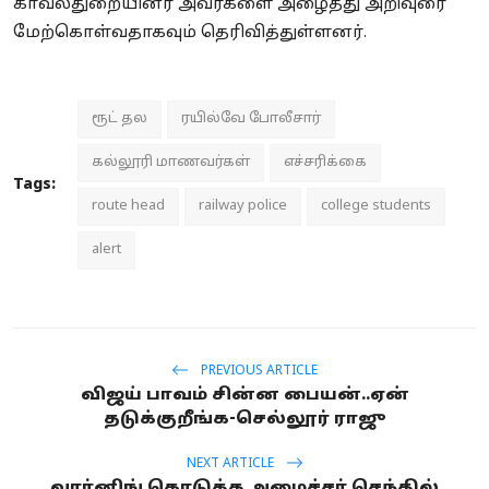
காவல்துறையினர் அவர்களை அழைத்து அறிவுரை
மேற்கொள்வதாகவும் தெரிவித்துள்ளனர்.
ரூட் தல
ரயில்வே போலீசார்
கல்லூரி மாணவர்கள்
எச்சரிக்கை
Tags:
route head
railway police
college students
alert
PREVIOUS ARTICLE
விஜய் பாவம் சின்ன பையன்..ஏன்
தடுக்குறீங்க-செல்லூர் ராஜு
NEXT ARTICLE
வார்னிங் கொடுத்த அமைச்சர் செந்தில்