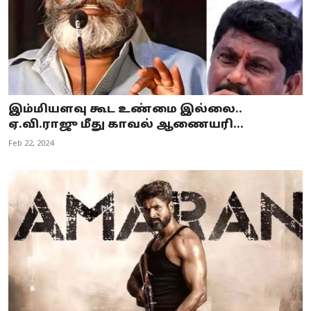
இம்மியளவு கூட உண்மை இல்லை..
ஏ.வி.ராஜு மீது காவல் ஆணையரி...
Feb 22, 2024