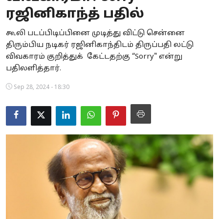
ரஜினிகாந்த் பதில்
Business
கூலி படப்பிடிப்பினை முடித்து விட்டு சென்னை
Crime
திரும்பிய நடிகர் ரஜினிகாந்திடம் திருப்பதி லட்டு
விவகாரம் குறித்துக் கேட்டதற்கு “Sorry" என்று
Tamilnadu
பதிலளித்தார்.
National
Sep 28, 2024 - 18:30
World
Astrology
Spirituality
Weather
Politics