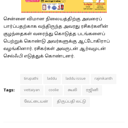
சென்னை விமான நிலையத்திற்கு அவரைப்
பார்ப்பதற்காக வந்திருந்த அவரது ரசிகர்களின்
குழந்தைகள் வரைந்து கொடுத்த படங்களைப்
பெற்றுக் கொண்டு அவர்களுக்கு ஆட்டோகிராப்
வழங்கினார். ரசிகர்கள் அவருடன் ஆர்வமுடன்
செல்ஃபி எடுத்துக் கொண்டனர்.
tirupathi
laddu
laddu issue
rajinikanth
Tags:
vettaiyan
coolie
கூலி
ரஜினி
வேட்டையன்
திருப்பதி லட்டு