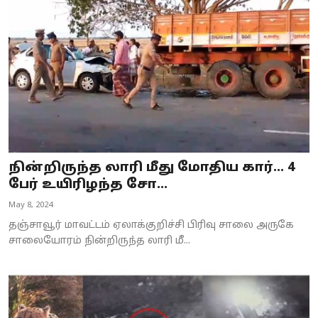
Business
Crime
Tamilnadu
National
World
நின்றிருந்த லாரி மீது மோதிய கார்... 4
Astrology
பேர் உயிரிழந்த சோ...
May 8, 2024
Spirituality
தஞ்சாவூர் மாவட்டம் ஏலாக்குறிச்சி பிரிவு சாலை அருகே
Weather
சாலையோரம் நின்றிருந்த லாரி மீ...
Politics