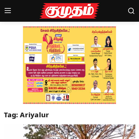
Home
Magazines
Games
Cinema
Videos
Health
Tag: Ariyalur
Sports
Special Story