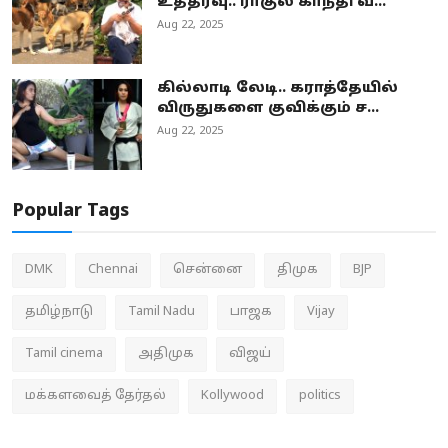
உத்தரவு.. ராகுல் காந்தி வ...
Aug 22, 2025
கில்லாடி லேடி.. கராத்தேயில்
விருதுகளை குவிக்கும் ச...
Aug 22, 2025
Popular Tags
DMK
Chennai
சென்னை
திமுக
BJP
தமிழ்நாடு
Tamil Nadu
பாஜக
Vijay
Tamil cinema
அதிமுக
விஜய்
மக்களவைத் தேர்தல்
Kollywood
politics