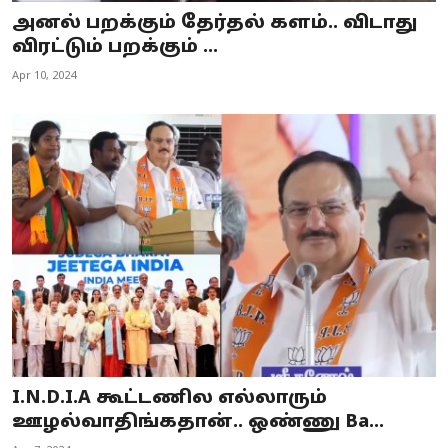
அனல் பறக்கும் தேர்தல் களம்.. விடாது
விரட்டும் பறக்கும் ...
Apr 10, 2024
I.N.D.I.A கூட்டணில எல்லாரும்
ஊழல்வாதிங்கதான்.. ஒண்ணு Ba...