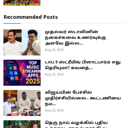
Recommended Posts
முதல்வர் ஸ்டாலினின்
நகைச்சுவை உணர்வுக்கு
அளவே இல்ல...
Aug 22, 2025
டாப் 5 ஸ்ட்ரீமிங் பிளாட்பார்ம் எது
தெரியுமா? கவனத்...
Aug 22, 2025
விஜய்யின் பேச்சில்
முதிர்ச்சியில்லை.. கூட்டணியை
நம...
Aug 22, 2025
தெரு நாய் வழக்கில் புதிய