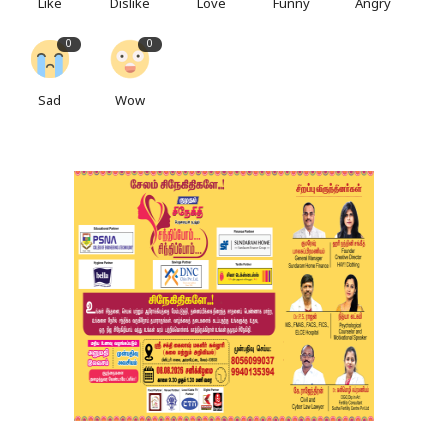
Like
Dislike
Love
Funny
Angry
0
0
Sad
Wow