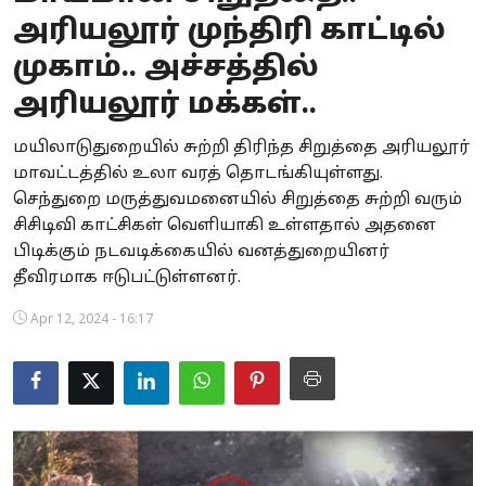
அரியலூர் முந்திரி காட்டில்
Business
முகாம்.. அச்சத்தில்
Crime
அரியலூர் மக்கள்..
Tamilnadu
மயிலாடுதுறையில் சுற்றி திரிந்த சிறுத்தை அரியலூர்
மாவட்டத்தில் உலா வரத் தொடங்கியுள்ளது.
National
செந்துறை மருத்துவமனையில் சிறுத்தை சுற்றி வரும்
World
சிசிடிவி காட்சிகள் வெளியாகி உள்ளதால் அதனை
பிடிக்கும் நடவடிக்கையில் வனத்துறையினர்
Astrology
தீவிரமாக ஈடுபட்டுள்ளனர்.
Spirituality
Apr 12, 2024 - 16:17
Weather
Politics