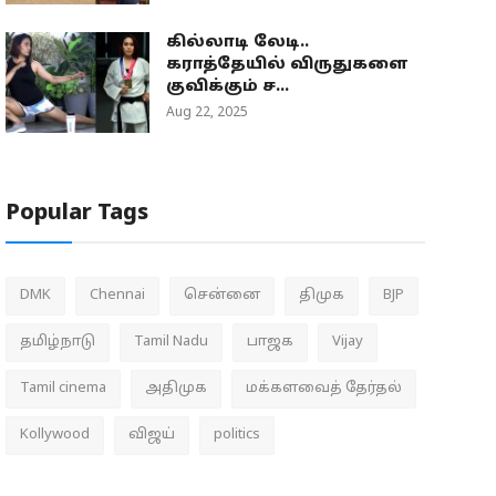
கில்லாடி லேடி..
கராத்தேயில் விருதுகளை
குவிக்கும் ச...
Aug 22, 2025
Popular Tags
DMK
Chennai
சென்னை
திமுக
BJP
தமிழ்நாடு
Tamil Nadu
பாஜக
Vijay
Tamil cinema
அதிமுக
மக்களவைத் தேர்தல்
Kollywood
விஜய்
politics