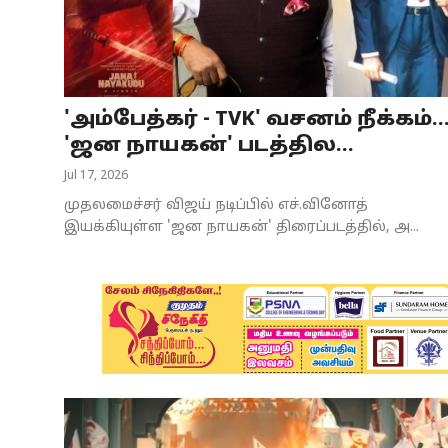
Business
Crime
'அம்பேத்கர் - TVK' வசனம் நீக்கம்..
Tamilnadu
'ஜன நாயகன்' படத்தில...
National
Jul 17, 2026
முதலமைச்சர் விஜய் நடிப்பில் எச்.வினோத்
World
இயக்கியுள்ள 'ஜன நாயகன்' திரைப்படத்தில், அ...
Astrology
Spirituality
Weather
Politics