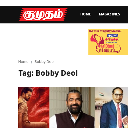
HOME
MAGAZINES
Home
Magazines
Games
Home
Bobby Deol
Tag: Bobby Deol
Cinema
Videos
Health
Sports
Special Story