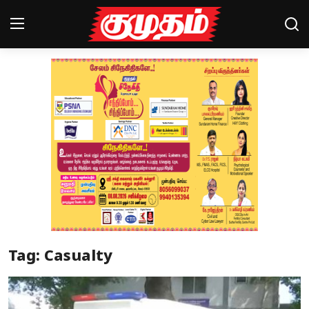
Home
Magazines
Games
Cinema
Videos
Health
Tag: Casualty
Sports
Special Story