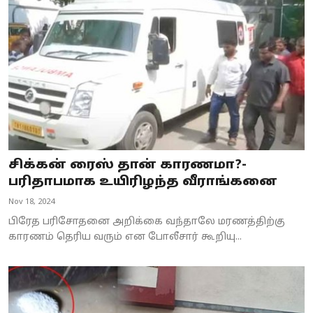
Business
Crime
Tamilnadu
National
World
சிக்கன் ரைஸ் தான் காரணமா?-
Astrology
பரிதாபமாக உயிரிழந்த வீராங்கனை
Nov 18, 2024
Spirituality
பிரேத பரிசோதனை அறிக்கை வந்தாலே மரணத்திற்கு
Weather
காரணம் தெரிய வரும் என போலீசார் கூறியு...
Politics