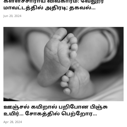
கள்ளச்சாராய விவகாரம்: வேலூர்
மாவட்டத்தில் அதிரடி; தகவல்...
Jun 20, 2024
ஊஞ்சல் கயிறால் பறிபோன பிஞ்சு
உயிர்... சோகத்தில் பெற்றோர...
Apr 28, 2024