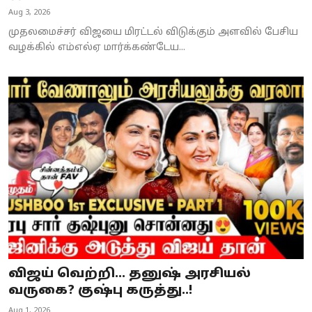
Aug 3, 2026
முதலமைச்சர் விஜயை மிரட்டல் விடுக்கும் அளவில் பேசிய
வழக்கில் எம்எல்ஏ மார்க்கண்டேய...
விஜய் வெற்றி... தனுஷ் அரசியல்
வருகை? குஷ்பு கருத்து..!
Aug 1, 2026