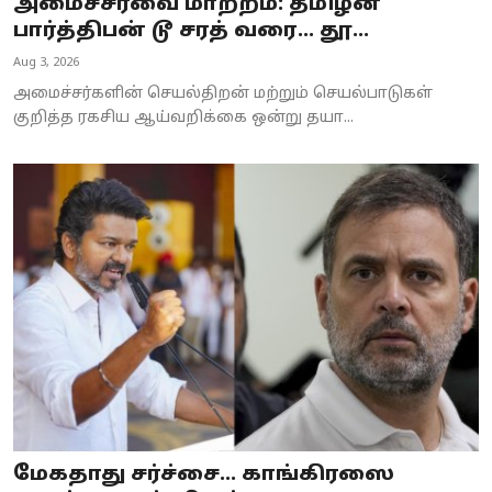
அமைச்சரவை மாற்றம்: தமிழன்
பார்த்திபன் டூ சரத் வரை... தூ...
Aug 3, 2026
அமைச்சர்களின் செயல்திறன் மற்றும் செயல்பாடுகள்
குறித்த ரகசிய ஆய்வறிக்கை ஒன்று தயா...
மேகதாது சர்ச்சை... காங்கிரஸை