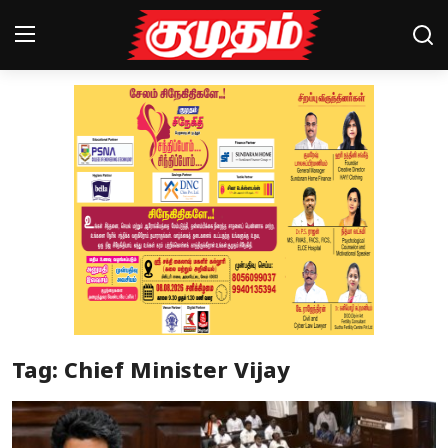
Home
Magazines
Games
Cinema
Videos
Health
Tag: Chief Minister Vijay
Sports
Special Story