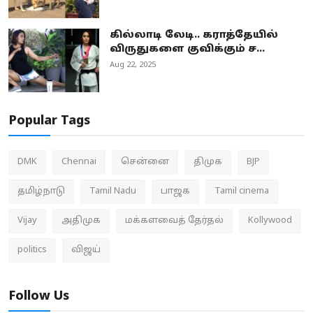
கில்லாடி லேடி.. கராத்தேயில்
விருதுகளை குவிக்கும் ச...
Aug 22, 2025
Popular Tags
DMK
Chennai
சென்னை
திமுக
BJP
தமிழ்நாடு
Tamil Nadu
பாஜக
Tamil cinema
Vijay
அதிமுக
மக்களவைத் தேர்தல்
Kollywood
politics
விஜய்
Follow Us