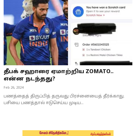
Business
Crime
Tamilnadu
National
World
தீபக் சஹாரை ஏமாற்றிய ZOMATO..
Astrology
என்ன நடந்தது?
Feb 26, 2024
Spirituality
பணத்தைத் திருப்பித் தருவது பிரச்னையைத் தீர்க்காது.
Weather
பசியை பணத்தால் ஈடுசெய்ய முடிய...
Politics