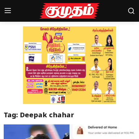
Home
Magazines
Games
Cinema
Videos
Health
Tag: Deepak chahar
Sports
Special Story