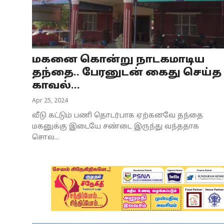
Business
Crime
மகனை கொன்று நாடகமாடிய
Tamilnadu
தந்தை.. பேரனுடன் கைது செய்த
National
காவல்...
Apr 25, 2024
World
வீடு கட்டும் பணி தொடர்பாக ஏற்கனவே தந்தை
Astrology
மகனுக்கு இடையே சண்டை இருந்து வந்ததாக
சொல...
Spirituality
Weather
Politics