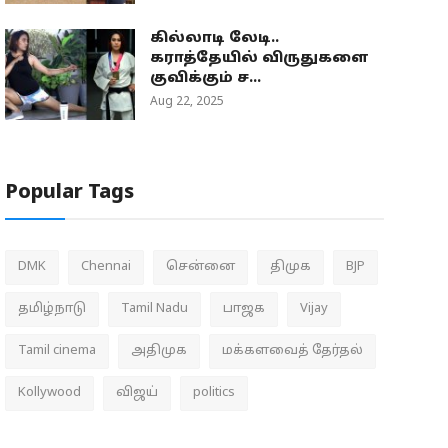
கில்லாடி லேடி..
கராத்தேயில் விருதுகளை
குவிக்கும் ச...
Aug 22, 2025
Popular Tags
DMK
Chennai
சென்னை
திமுக
BJP
தமிழ்நாடு
Tamil Nadu
பாஜக
Vijay
Tamil cinema
அதிமுக
மக்களவைத் தேர்தல்
Kollywood
விஜய்
politics