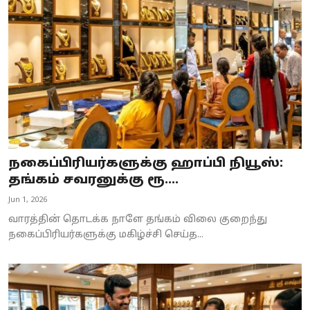
Business
Crime
Tamilnadu
National
World
நகைப்பிரியர்களுக்கு ஹாப்பி நியூஸ்:
Astrology
தங்கம் சவரனுக்கு ரூ....
Jun 1, 2026
Spirituality
வாரத்தின் தொடக்க நாளே தங்கம் விலை குறைந்து
Weather
நகைப்பிரியர்களுக்கு மகிழ்ச்சி செய்த...
Politics