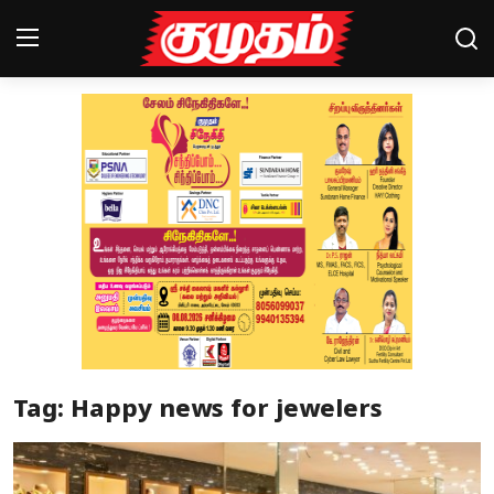
Home
Magazines
Games
Cinema
Videos
Health
Tag: Happy news for jewelers
Sports
Special Story