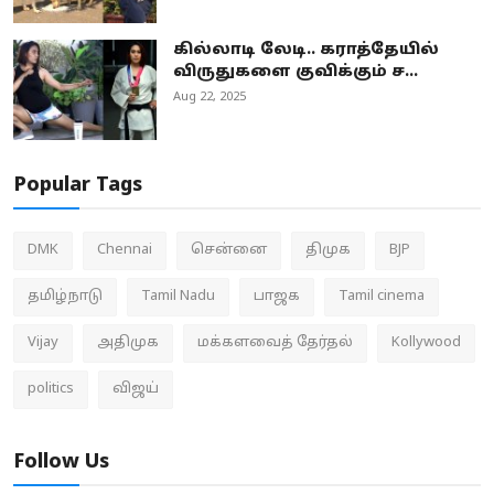
கில்லாடி லேடி.. கராத்தேயில்
விருதுகளை குவிக்கும் ச...
Aug 22, 2025
Popular Tags
DMK
Chennai
சென்னை
திமுக
BJP
தமிழ்நாடு
Tamil Nadu
பாஜக
Tamil cinema
Vijay
அதிமுக
மக்களவைத் தேர்தல்
Kollywood
politics
விஜய்
Follow Us