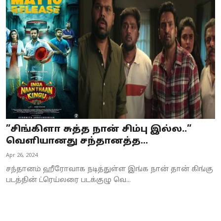
Business
Crime
Tamilnadu
National
World
Astrology
”சிங்கிளா சுத்த நான் சிம்பு இல்ல..”
வெளியானது சந்தானத்த...
Spirituality
Apr 26, 2024
Weather
சந்தானம் ஹீரோவாக நடித்துள்ள இங்க நான் தான் கிங்கு
படத்தின் ட்ரெய்லரை படக்குழு வெ...
Politics