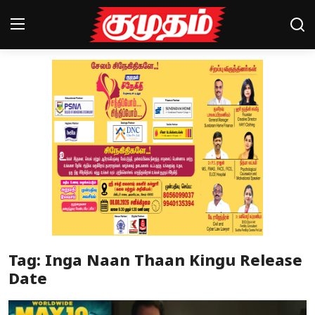
Home
Magazines
Games
Cinema
Videos
Health
Tag: Inga Naan Thaan Kingu Release
Sports
Date
Special Story