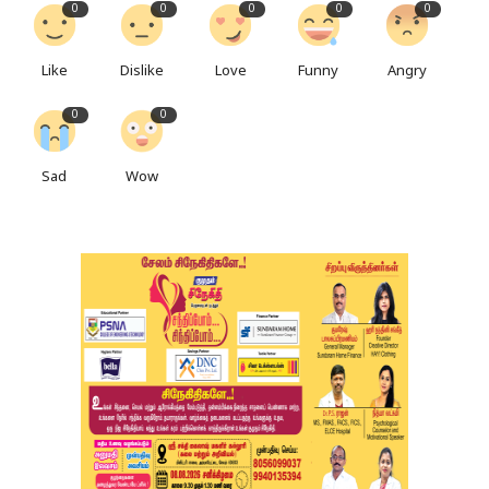
0
0
0
0
0
Like
Dislike
Love
Funny
Angry
0
0
Sad
Wow