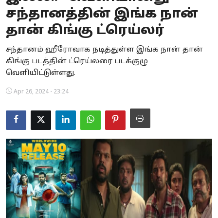
சந்தானத்தின் இங்க நான்
Business
தான் கிங்கு ட்ரெய்லர்
Crime
சந்தானம் ஹீரோவாக நடித்துள்ள இங்க நான் தான்
Tamilnadu
கிங்கு படத்தின் ட்ரெய்லரை படக்குழு
வெளியிட்டுள்ளது.
National
Apr 26, 2024 - 23:24
World
Astrology
Spirituality
Weather
Politics