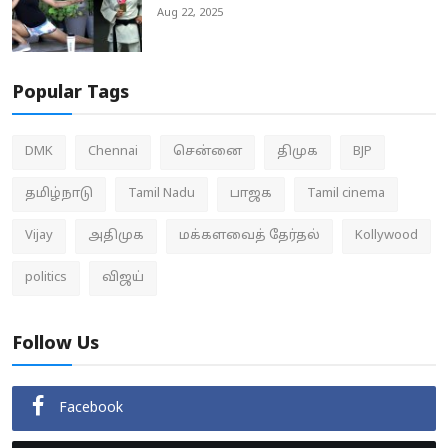
Aug 22, 2025
Popular Tags
DMK
Chennai
சென்னை
திமுக
BJP
தமிழ்நாடு
Tamil Nadu
பாஜக
Tamil cinema
Vijay
அதிமுக
மக்களவைத் தேர்தல்
Kollywood
politics
விஜய்
Follow Us
Facebook