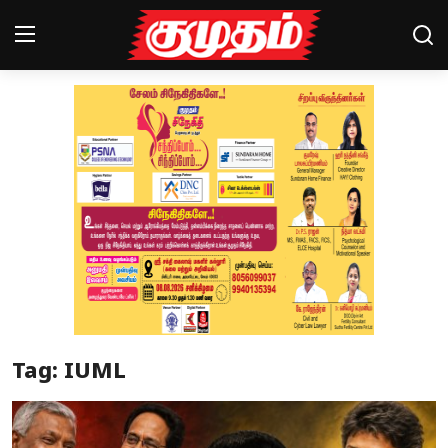
Home
Magazines
Games
Cinema
Videos
Health
Tag: IUML
Sports
Special Story