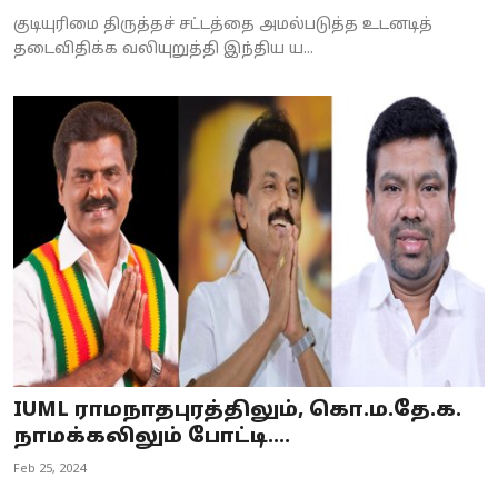
குடியுரிமை திருத்தச் சட்டத்தை அமல்படுத்த உடனடித்
தடைவிதிக்க வலியுறுத்தி இந்திய ய...
IUML ராமநாதபுரத்திலும், கொ.ம.தே.க.
நாமக்கலிலும் போட்டி....
Feb 25, 2024