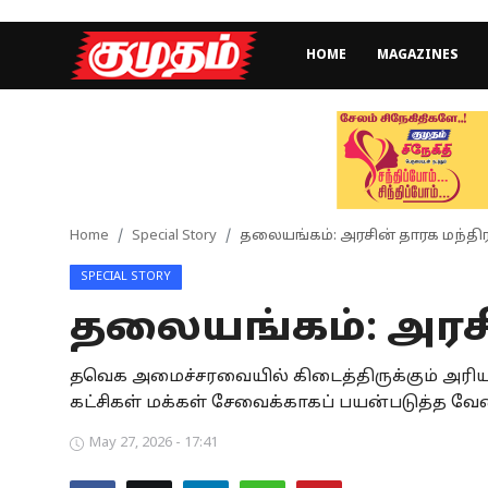
HOME
MAGAZINES
Home
Magazines
Games
Home
Special Story
தலையங்கம்: அரசின் தாரக மந்திர
SPECIAL STORY
Cinema
தலையங்கம்: அரசி
Videos
Health
தவெக அமைச்சரவையில் கிடைத்திருக்கும் அரிய வா
கட்சிகள் மக்கள் சேவைக்காகப் பயன்படுத்த வேண
Sports
May 27, 2026 - 17:41
Special Story