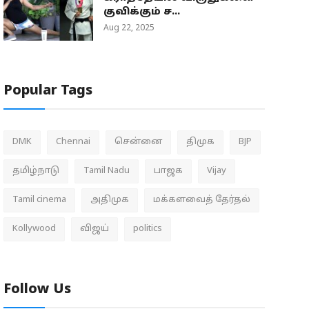
குவிக்கும் ச...
Aug 22, 2025
Popular Tags
DMK
Chennai
சென்னை
திமுக
BJP
தமிழ்நாடு
Tamil Nadu
பாஜக
Vijay
Tamil cinema
அதிமுக
மக்களவைத் தேர்தல்
Kollywood
விஜய்
politics
Follow Us