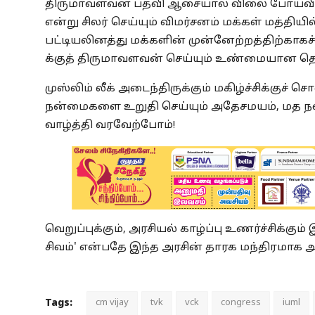
திருமாவளவன் பதவி ஆசையால் விலை போய்விட்டார்
என்று சிலர் செய்யும் விமர்சனம் மக்கள் மத்தியி
பட்டியலினத்து மக்களின் முன்னேற்றத்திற்காகச்
க்குத் திருமாவளவன் செய்யும் உண்மையான தொ
முஸ்லிம் லீக் அடைந்திருக்கும் மகிழ்ச்சிக்குச்
நன்மைகளை உறுதி செய்யும் அதேசமயம், மத ந
வாழ்த்தி வரவேற்போம்!
வெறுப்புக்கும், அரசியல் காழ்ப்பு உணர்ச்சிக்கு
சிவம்' என்பதே இந்த அரசின் தாரக மந்திரமாக அ
Tags:
cm vijay
tvk
vck
congress
iuml