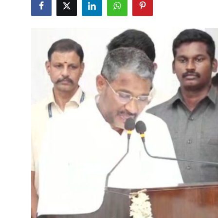
Business
Crime
Tamilnadu
National
World
Astrology
Spirituality
Weather
Politics