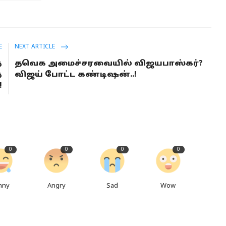
E
NEXT ARTICLE
த
தவெக அமைச்சரவையில் விஜயபாஸ்கர்?
த
விஜய் போட்ட கண்டிஷன்..!
!
0
0
0
0
nny
Angry
Sad
Wow