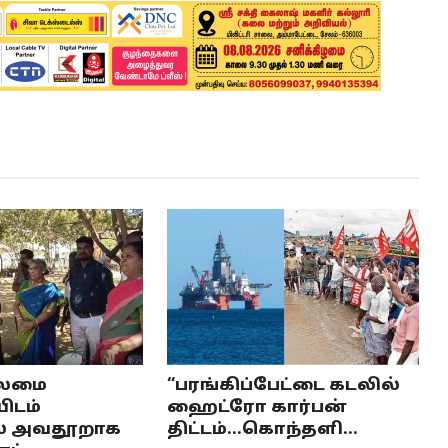
லைமை
“பரங்கிப்பேட்டை கடலில்
ிடம்
ஹைட்ரோ கார்பன்
் அவதூறாக
திட்டம்...கொந்தளி...