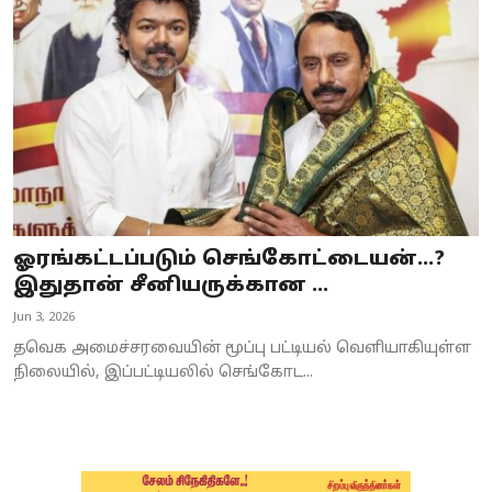
Business
Crime
Tamilnadu
National
World
ஓரங்கட்டப்படும் செங்கோட்டையன்...?
Astrology
இதுதான் சீனியருக்கான ...
Jun 3, 2026
Spirituality
தவெக அமைச்சரவையின் மூப்பு பட்டியல் வெளியாகியுள்ள
Weather
நிலையில், இப்பட்டியலில் செங்கோட...
Politics