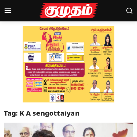
Home
Magazines
Games
Cinema
Videos
Health
Tag: K A sengottaiyan
Sports
Special Story