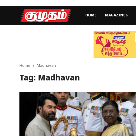
HOME
MAGAZINES
Home
Magazines
Games
Home
Madhavan
Tag: Madhavan
Cinema
Videos
Health
Sports
Special Story