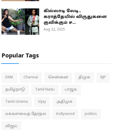
கில்லாடி லேடி..
கராத்தேயில் விருதுகளை
குவிக்கும் ச...
Aug 22, 2025
Popular Tags
DMK
Chennai
சென்னை
திமுக
BJP
தமிழ்நாடு
Tamil Nadu
பாஜக
Tamil cinema
Vijay
அதிமுக
மக்களவைத் தேர்தல்
Kollywood
politics
விஜய்