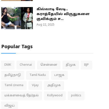
கில்லாடி லேடி..
கராத்தேயில் விருதுகளை
குவிக்கும் ச...
Aug 22, 2025
Popular Tags
DMK
Chennai
சென்னை
திமுக
BJP
தமிழ்நாடு
Tamil Nadu
பாஜக
Tamil cinema
Vijay
அதிமுக
மக்களவைத் தேர்தல்
Kollywood
politics
விஜய்