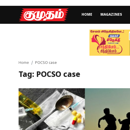
HOME
MAGAZINES
Home
Magazines
Games
Home
POCSO case
Tag: POCSO case
Cinema
Videos
Health
Sports
Special Story