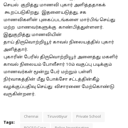
செயல் குறித்து மாணவி புகார்
அளித்ததாகக்
கூறப்படுகிறது. இதனையடுத்து, சக
மாணவிகளின்
புகைப்படங்களை
மார்பிங்
செய்து
மற்ற
மாணவர்களுக்கு
காண்பித்துள்ளனர்.
இதுகுறித்து மாணவியின்
தாய்
திருவொற்றியூர்
காவல் நிலையத்தில் புகார்
அளித்தார்.
புகாரின் பேரில்
திருவொற்றியூர்
அனைத்து மகளிர்
காவல் நிலையம்
போலீசார்
10ம் வகுப்பு படிக்கும்
மாணவர்கள் மூன்று பேர் மற்றும் பள்ளி
நிர்வாகத்தின் மீது
போக்சோ
சட்டத்தின்கீழ்
வழக்குப்பதிவு செய்து விசாரணை மேற்கொண்டு
வருகின்றனர்.
Chennai
Tiruvottiyur
Private School
Tags: