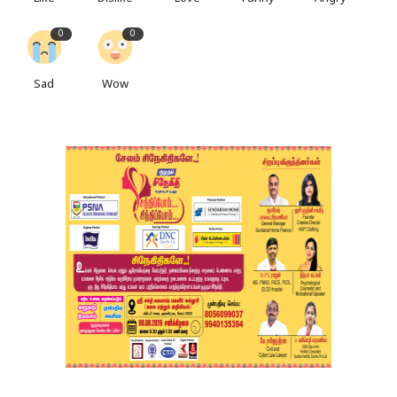
0
0
Sad
Wow