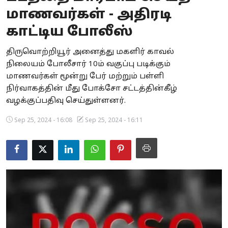
மாணவர்கள் - அதிரடி
Business
காட்டிய போலீஸ்
Crime
திருவொற்றியூர் அனைத்து மகளிர் காவல்
Tamilnadu
நிலையம் போலீசார் 10ம் வகுப்பு படிக்கும்
மாணவர்கள் மூன்று பேர் மற்றும் பள்ளி
National
நிர்வாகத்தின் மீது போக்சோ சட்டத்தின்கீழ்
வழக்குப்பதிவு செய்துள்ளனர்.
World
Sep 25, 2024 - 16:08
Sep 25, 2024 - 16:11
Astrology
Spirituality
Weather
Politics