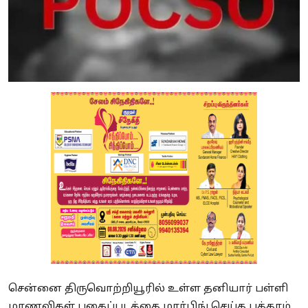
சென்னை
திருவொற்றியூரில்
உள்ள
தனியார்
பள்ளி
மாணவிகள் புகைப்படத்தை
மார்பிங்
செய்த பத்தாம்