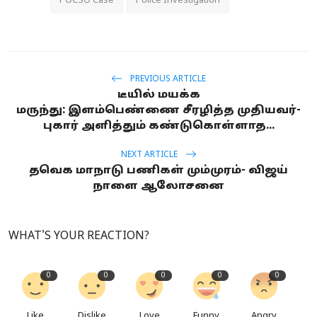
POCSO Case
Police Investigation
PREVIOUS ARTICLE
டீயில் மயக்க
மருந்து: இளம்பெண்ணை சீரழித்த முதியவர்-
புகார் அளித்தும் கண்டுகொள்ளாத...
NEXT ARTICLE
தவெக மாநாடு பணிகள் மும்முரம்- விஜய்
நாளை ஆலோசனை
WHAT'S YOUR REACTION?
0
0
0
0
0
Like
Dislike
Love
Funny
Angry