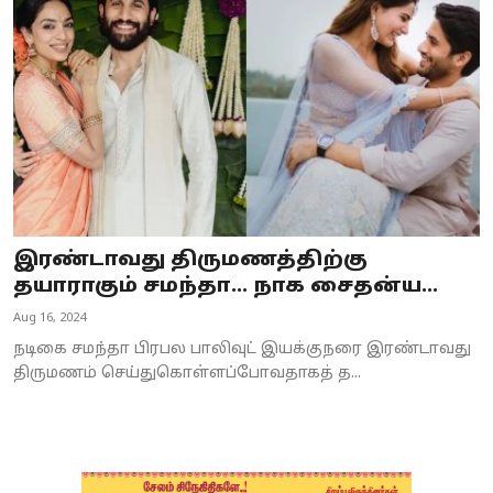
Business
Crime
Tamilnadu
National
World
இரண்டாவது திருமணத்திற்கு
Astrology
தயாராகும் சமந்தா... நாக சைதன்ய...
Aug 16, 2024
Spirituality
நடிகை சமந்தா பிரபல பாலிவுட் இயக்குநரை இரண்டாவது
Weather
திருமணம் செய்துகொள்ளப்போவதாகத் த...
Politics