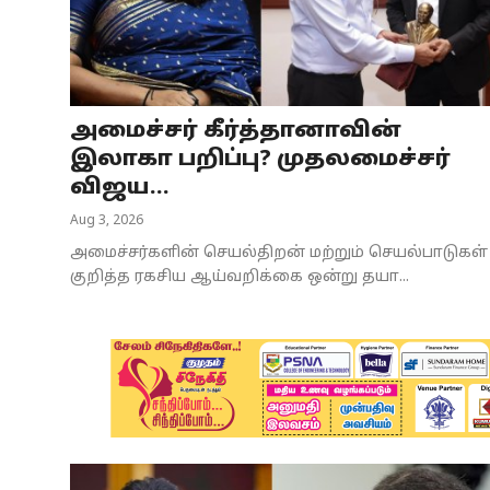
Business
Crime
அமைச்சர் கீர்த்தானாவின்
Tamilnadu
இலாகா பறிப்பு? முதலமைச்சர்
National
விஜய...
Aug 3, 2026
World
அமைச்சர்களின் செயல்திறன் மற்றும் செயல்பாடுகள்
Astrology
குறித்த ரகசிய ஆய்வறிக்கை ஒன்று தயா...
Spirituality
Weather
Politics