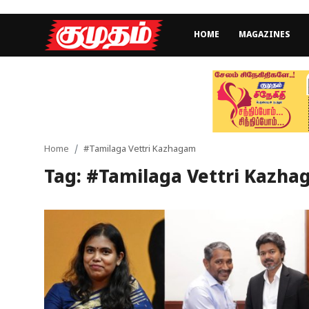
HOME
MAGAZINES
Home
Magazines
Games
Home
#Tamilaga Vettri Kazhagam
Tag: #Tamilaga Vettri Kazh
Cinema
Videos
Health
Sports
Special Story