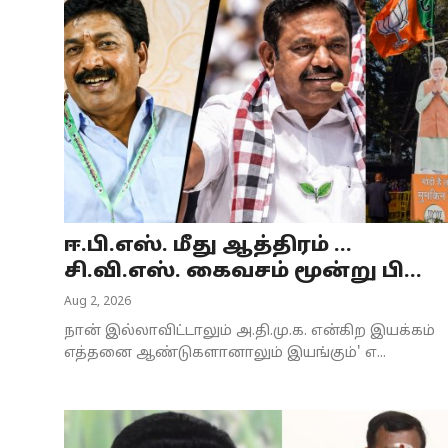
ஈ.பி.எஸ். மீது ஆத்திரம் ...
சி.வி.எஸ். கைவசம் மூன்று பி...
Aug 2, 2026
நான் இல்லாவிட்டாலும் அ.தி.மு.க. என்கிற இயக்கம்
எத்தனை ஆண்டுகளானாலும் இயங்கும்' எ...