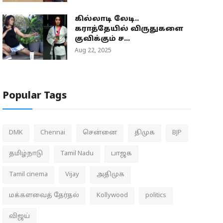
கில்லாடி லேடி..
கராத்தேயில் விருதுகளை
குவிக்கும் ச...
Aug 22, 2025
Popular Tags
DMK
Chennai
சென்னை
திமுக
BJP
தமிழ்நாடு
Tamil Nadu
பாஜக
Tamil cinema
Vijay
அதிமுக
மக்களவைத் தேர்தல்
Kollywood
politics
விஜய்