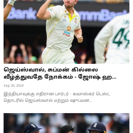
Business
Crime
Tamilnadu
National
World
ஜெய்ஸ்வால், சுப்மன் கில்லை
Astrology
வீழ்த்துவதே நோக்கம் - ஜோஷ் ஹ...
Sep 20, 2024
Spirituality
இந்தியாவுக்கு எதிரான பார்டர் - கவாஸ்கர் டெஸ்ட்
Weather
தொடரில் ஜெய்ஸ்வால் மற்றும் ஷுப்மன...
Politics