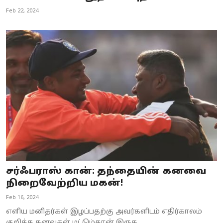
Feb 22, 2024
சர்ஃபராஸ் கான்: தந்தையின் கனவை
நிறைவேற்றிய மகன்!
Feb 16, 2024
எளிய மனிதர்கள் இழப்பதற்கு அவர்களிடம் எதிர்காலம்
குறித்த கனவுகள் மட்டும்தான் இருக...