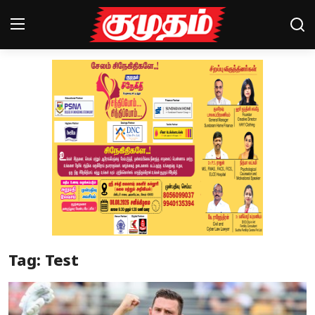
Home
Magazines
Games
Cinema
Videos
Health
Tag: Test
Sports
Special Story