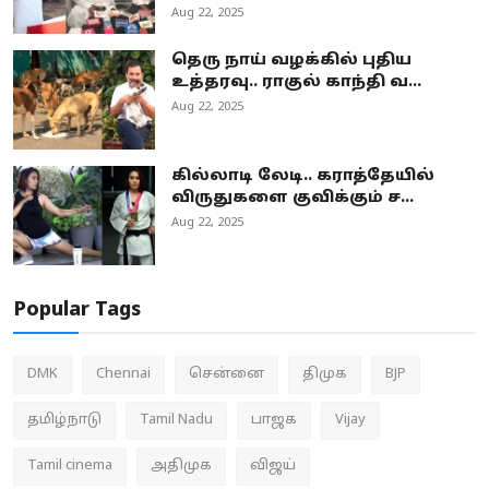
Aug 22, 2025
தெரு நாய் வழக்கில் புதிய
உத்தரவு.. ராகுல் காந்தி வ...
Aug 22, 2025
கில்லாடி லேடி.. கராத்தேயில்
விருதுகளை குவிக்கும் ச...
Aug 22, 2025
Popular Tags
DMK
Chennai
சென்னை
திமுக
BJP
தமிழ்நாடு
Tamil Nadu
பாஜக
Vijay
Tamil cinema
அதிமுக
விஜய்