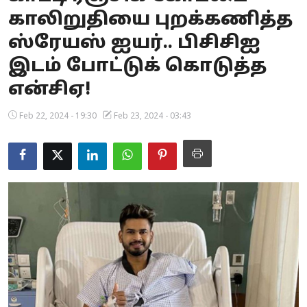
காலிறுதியை புறக்கணித்த
Business
ஸ்ரேயஸ் ஐயர்.. பிசிசிஐ
Crime
இடம் போட்டுக் கொடுத்த
Tamilnadu
என்சிஏ!
National
Feb 22, 2024 - 19:30
Feb 23, 2024 - 03:43
World
Astrology
Spirituality
Weather
Politics