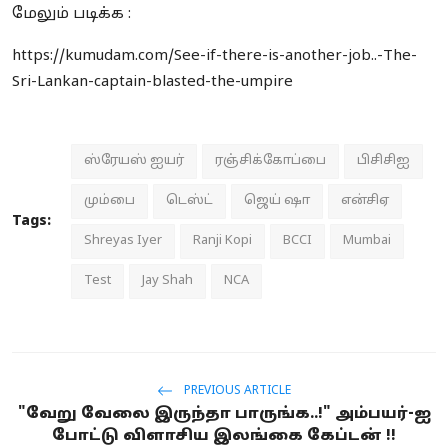
மேலும் படிக்க :
https://kumudam.com/See-if-there-is-another-job..-The-
Sri-Lankan-captain-blasted-the-umpire
ஸ்ரேயஸ் ஐயர்
ரஞ்சிக்கோப்பை
பிசிசிஐ
மும்பை
டெஸ்ட்
ஜெய் ஷா
என்சிஏ
Tags:
Shreyas Iyer
Ranji Kopi
BCCI
Mumbai
Test
Jay Shah
NCA
PREVIOUS ARTICLE
"வேறு வேலை இருந்தா பாருங்க..!" அம்பயர்-ஐ
போட்டு விளாசிய இலங்கை கேப்டன் !!