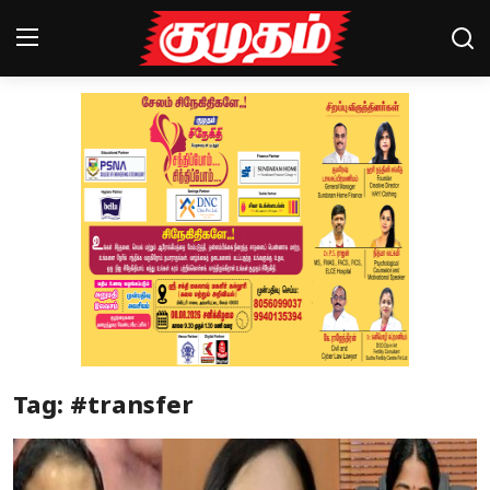
Home
Magazines
Games
Cinema
Videos
Health
Tag: #transfer
Sports
Special Story