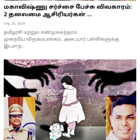
மகாவிஷ்ணு சர்ச்சை பேச்சு விவகாரம்:
2 தலைமை ஆசிரியர்கள் ...
Sep 25, 2024
தமிழரசி மற்றும் சண்முகசுந்தரம்
முறையே விருகம்பாக்கம், அடையார் பள்ளிகளுக்கு
இடமாற...