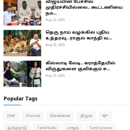
விஜய்யின் பேச்சில்
முதிர்ச்சியில்லை.. கூட்டணியை
நம...
Aug 22, 2025
தெரு நாய் வழக்கில் புதிய
உத்தரவு.. ராகுல் காந்தி வ...
Aug 22, 2025
கில்லாடி லேடி.. கராத்தேயில்
விருதுகளை குவிக்கும் ச...
Aug 22, 2025
Popular Tags
DMK
Chennai
சென்னை
திமுக
BJP
தமிழ்நாடு
Tamil Nadu
பாஜக
Tamil cinema