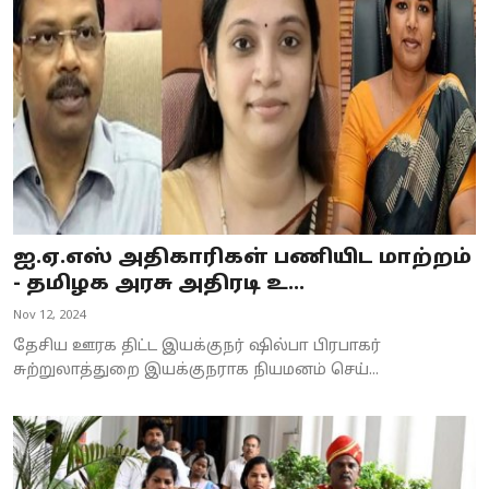
Business
Crime
Tamilnadu
National
World
ஐ.ஏ.எஸ் அதிகாரிகள் பணியிட மாற்றம்
Astrology
- தமிழக அரசு அதிரடி உ...
Nov 12, 2024
Spirituality
தேசிய ஊரக திட்ட இயக்குநர் ஷில்பா பிரபாகர்
Weather
சுற்றுலாத்துறை இயக்குநராக நியமனம் செய்...
Politics