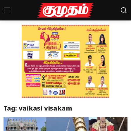
Home
Magazines
Games
Cinema
Videos
Health
Tag: vaikasi visakam
Sports
Special Story